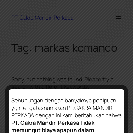
Skip
to
PT. Cakra Mandiri Perkasa
content
Tag:
markas komando
Sorry, but nothing was found. Please try a
search with different keywords.
Sehubungan dengan banyaknya penipuan
yg mengatasnamakan PT.CAKRA MANDIRI
PERKASA dengan ini kami beritahukan bahwa
PT. Cakra Mandiri Perkasa Tidak
PT. Cakra Mandiri Perkasa
memungut biaya apapun dalam