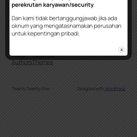
perekrutan karyawan/security
.
Perusahaan Satpam | Perusahaan Security |
Jasa Keamanan | Jasa Pengamanan
Dan kami tidak bertanggungjawab jika ada
oknum yang mengatasnamakan perusahan
untuk kepentingan pribadi.
Blog
Events
About
Shop
FAQs
Patterns
Authors
Themes
Twenty Twenty-Five
Designed with
WordPress