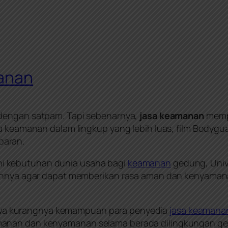
manan
 dengan satpam. Tapi sebenarnya,
jasa keamanan
mempu
sa keamanan dalam lingkup yang lebih luas, film Bodyg
baran.
 kebutuhan dunia usaha bagi
keamanan
gedung, Unive
lainnya agar dapat memberikan rasa aman dan kenyama
a kurangnya kemampuan para penyedia
jasa keamana
anan dan kenyamanan selama berada dilingkungan ged