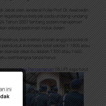
i Jabat oleh Jenderal Polisi Prof. Dr. Awaloedin
an legalitasnya berpijak pada undang-undang
r 24 Tahun 2007 tentang sistem manajeman
udkan sebagi pedoman induk dalam
asalnya, jika melihat jumlah anggota polisi di
h penduduk Indonesia total sekitar 1: 1.800 atau
n standar ideal itu adalah 1:300 atau 1:400.
satu aset bangsa tanpa harus
an Usaha
Jasa Pengamanan
(BUJP) juga turut
n ini
idak