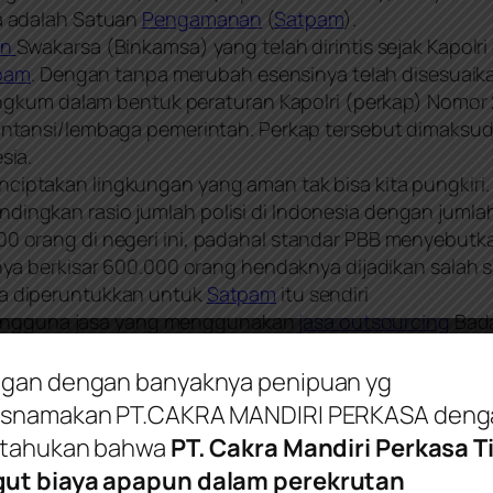
a adalah Satuan
Pengamanan
(
Satpam
).
an
Swakarsa (Binkamsa) yang telah dirintis sejak Kapolri d
pam
. Dengan tanpa merubah esensinya telah disesuaik
angkum dalam bentuk peraturan Kapolri (perkap) Nomo
 intansi/lembaga pemerintah. Perkap tersebut dimaks
sia.
ciptakan lingkungan yang aman tak bisa kita pungkiri. P
bandingkan rasio jumlah polisi di Indonesia dengan jumla
 1800 orang di negeri ini, padahal standar PBB menyebutka
a berkisar 600.000 orang hendaknya dijadikan salah 
a diperuntukkan untuk
Satpam
itu sendiri
 pengguna jasa yang menggunakan
jasa outsourcing
Bad
gan dengan banyaknya penipuan yg
snamakan PT.CAKRA MANDIRI PERKASA denga
itahukan bahwa
PT. Cakra Mandiri Perkasa T
t biaya apapun dalam perekrutan