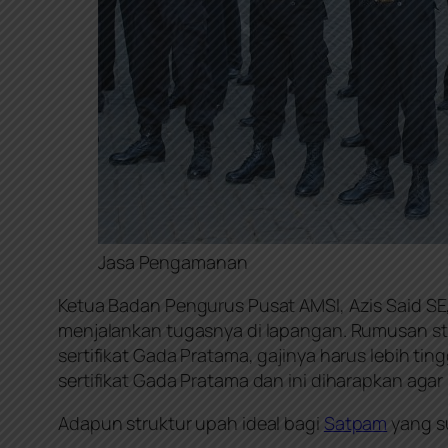
Jasa Pengamanan
Ketua Badan Pengurus Pusat AMSI, Azis Said SE
menjalankan tugasnya di lapangan. Rumusan st
sertifikat Gada Pratama, gajinya harus lebih ting
sertifikat Gada Pratama dan ini diharapkan aga
Adapun struktur upah ideal bagi
Satpam
yang su