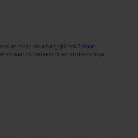
 merumuskan struktur gaji ideal
Satuan
han saat ini berbeda di setiap daerahnya.