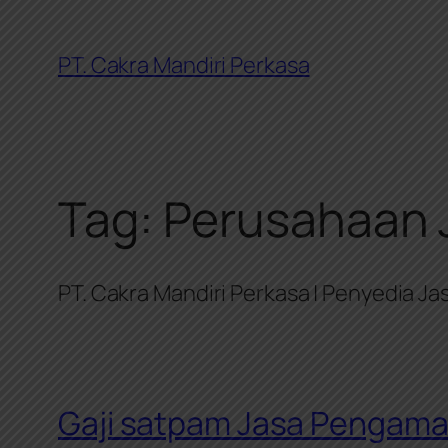
Skip
to
PT. Cakra Mandiri Perkasa
content
Tag:
Perusahaan J
PT. Cakra Mandiri Perkasa | Penyedia J
Gaji satpam Jasa Pengam