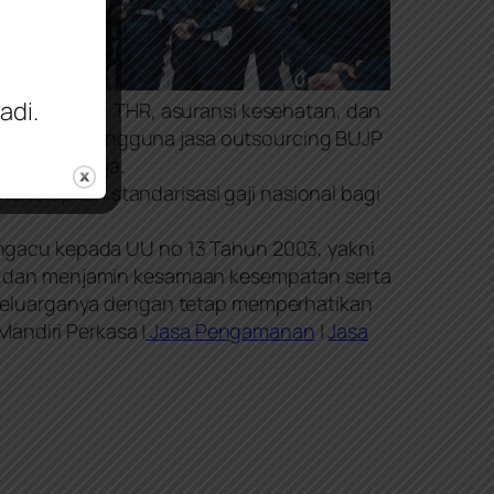
an bagi
adi.
gan seragam, THR, asuransi kesehatan, dan
 dari itu, pengguna jasa outsourcing BUJP
 dalam bekerja.
menetapkan standarisasi gaji nasional bagi
ngacu kepada UU no 13 Tahun 2003, yakni
h dan menjamin kesamaan kesempatan serta
 keluarganya dengan tetap memperhatikan
 Mandiri Perkasa
|
Jasa Pengamanan
|
Jasa