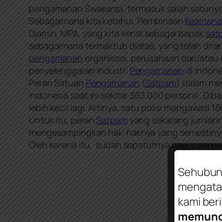
pengamanan Swakarsa, termasuk salah satuny
Sebagaimana kita ketahui, Pembinaan
Keaman
Djamin, MPA, yang kita kenal sebagai bapak
sat
sebagaimana termaktub diatas, yang telah dir
pengamanan
organisasi, perusahaan dan/atau
penyelenggaran Industri
Pengamanan
di Indone
Peran Satuan
Pengamanan
(
Satpam
) dalam men
Indonesia saat ini sekitar 363.000 personil . Di
lebih kecil lagi. Artinya, satu polisi mengawasi
Untuk itu, peran
Satpam
yang sekarang jumlahny
mengesampingkan hak-haknya yang semestiny
Oleh karena itu, sudah sepatutnya bagi para
Sehubun
mengata
kami ber
memungu