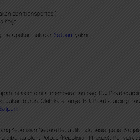
kan dan transportasi)
a Kerja
g merupakan hak dari
Satpam
yakni:
upah ini akan dinilai memberatkan bagi BUJP outsour
i, bukan buruh. Oleh karenanya, BUJP outsourcing haru
Satpam
.
g Kepolisian Negara Republik Indonesia, pasal 3 dije
ng dibantu oleh; Polsus (Kepolisian Khusus), Penyidik 