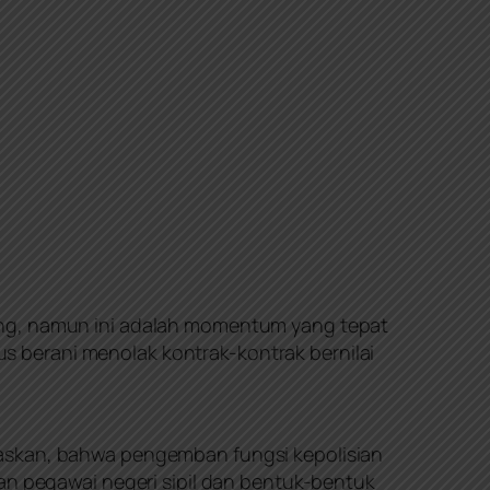
cing, namun ini adalah momentum yang tepat
s berani menolak kontrak-kontrak bernilai
laskan, bahwa pengemban fungsi kepolisian
dan pegawai negeri sipil dan bentuk-bentuk