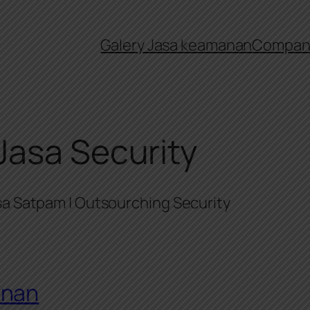
Galery Jasa keamanan
Company
asa Security
asa Satpam | Outsourching Security
anan