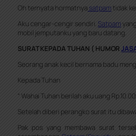
Oh ternyata hormatnya
satpam
tidak ke
Aku cengar-cengir sendiri.
Satpam
yang
mobil jemputanku yang baru datang.
SURAT
KEPADA TUHAN ( HUMOR
JAS
Seorang anak kecil bernama badu mengi
Kepada Tuhan
“ Wahai Tuhan berilah aku uang Rp.10.00
Setelah diberi perangko surat itu dibaw
Pak pos yang membawa surat tersebu