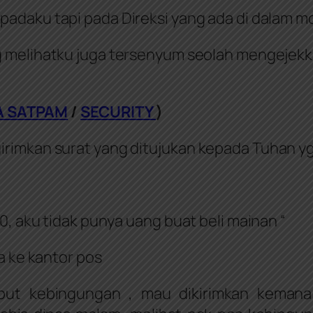
padaku tapi pada Direksi yang ada di dalam mo
 melihatku juga tersenyum seolah mengejekku.
A SATPAM
/
SECURITY
)
rimkan surat yang ditujukan kepada Tuhan yg
0, aku tidak punya uang buat beli mainan “
a ke kantor pos
t kebingungan , mau dikirimkan kemana s