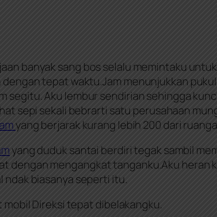
rjaan banyak sang bos selalu memintaku untuk
n dengan tepat waktu.Jam menunjukkan pukul 
 segitu. Aku lembur sendirian sehingga kunc
lihat sepi sekali bebrarti satu perusahaan mu
pam
yang berjarak kurang lebih 200 dari ruang
am
yang duduk santai berdiri tegak sambil me
mat dengan mengangkat tanganku.Aku heran k
 ndak biasanya seperti itu.
 mobil Direksi tepat dibelakangku.