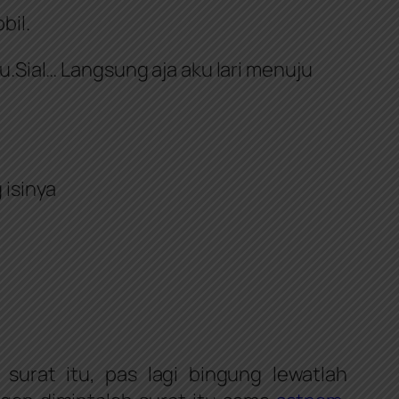
bil.
Sial… Langsung aja aku lari menuju
 isinya
urat itu, pas lagi bingung lewatlah