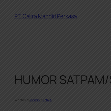
Skip
to
PT. Cakra Mandiri Perkasa
content
HUMOR SATPAM/
Written by
admin
in
Artikel