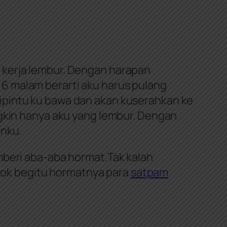
 kerja lembur. Dengan harapan
6 malam berarti aku harus pulang
ipintu ku bawa dan akan kuserahkan ke
ngkin hanya aku yang lembur. Dengan
anku.
mberi aba-aba hormat.Tak kalah
ok begitu hormatnya para
satpam