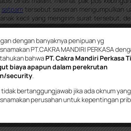
abis dinas malam, melihat pak pos kebingun
a
satpam
tersebut saweran mengumpulkan uan
 anak kecil yang mengirim surat tersebut, 
gan dengan banyaknya penipuan yg
t yang isinya
snamakan PT.CAKRA MANDIRI PERKASA denga
itahukan bahwa
PT. Cakra Mandiri Perkasa T
t biaya apapun dalam perekrutan
, tetapi lain kali jangan dikirim lewat
satpam/
n/security
.
Keamanan
 tidak bertanggungjawab jika ada oknum yang
namakan perusahan untuk kepentingan prib