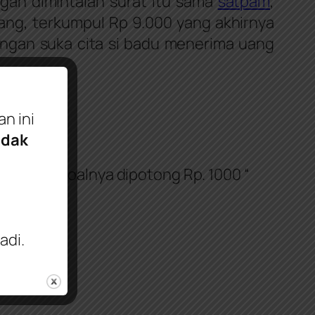
gan dimintalah surat itu sama
satpam
,
g, terkumpul Rp 9.000 yang akhirnya
dengan suka cita si badu menerima uang
n ini
idak
security
soalnya dipotong Rp. 1000 “
adi.