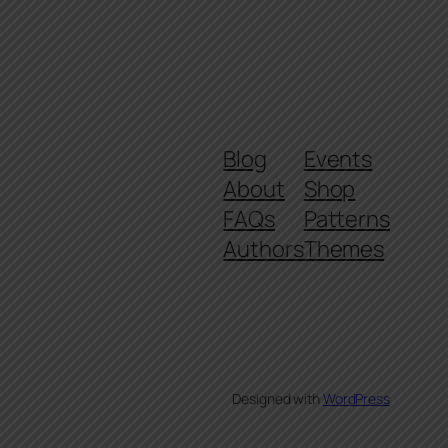
Blog
Events
About
Shop
FAQs
Patterns
Authors
Themes
Designed with
WordPress