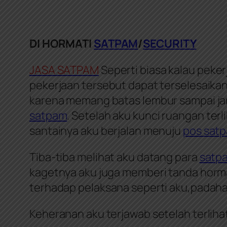
DI HORMATI
SATPAM
/
SECURITY
JASA SATPAM
Seperti biasa kalau peke
pekerjaan tersebut dapat terselesaika
karena memang batas lembur sampai jam
satpam
. Setelah aku kunci ruangan ter
santainya aku berjalan menuju
pos
sat
Tiba-tiba melihat aku datang para
satp
kagetnya aku juga memberi tanda hor
terhadap pelaksana seperti aku,padahal
Keheranan aku terjawab setelah terlihat